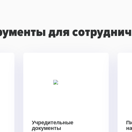
рументы для сотруднич
Учредительные
П
документы
н