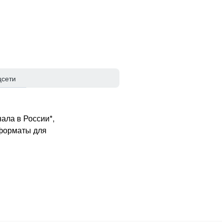
цсети
ала в России*,
 форматы для