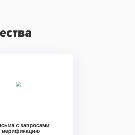
ества
исьма с запросами
а верификацию