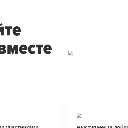
йте
вместе
ми участниками
Выступаем за добр