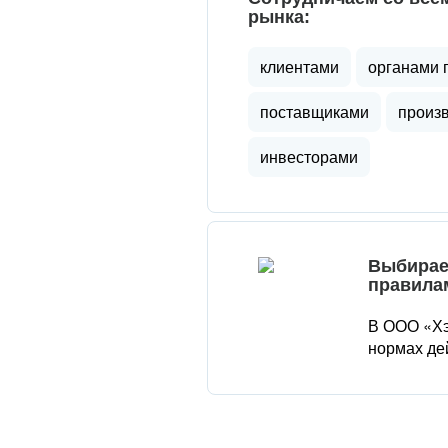
рынка:
клиентами
органами 
поставщиками
произ
инвесторами
Выбирае
правила
В ООО «Хэ
нормах де