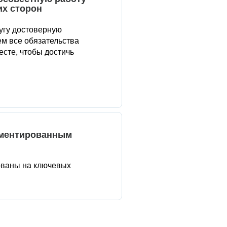
их сторон
угу достоверную
м все обязательства
сте, чтобы достичь
аментированным
ованы на ключевых