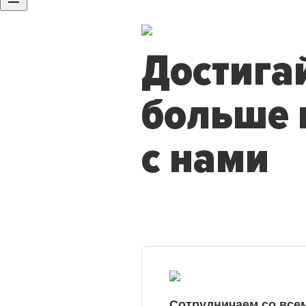
Достига
больше 
с нами
Сотрудничаем со все