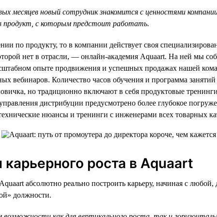
вых месяцев новый сотрудник знакомится с ценностями компании
в продукт, с которым предстоит работать.
ении по продукту, то в компании действует своя специализирова
оторой нет в отрасли, — онлайн-академия Aquaart. На ней мы 
асштабном опыте продвижения и успешных продажах нашей ком
ных вебинаров. Количество часов обучения и программа занятий
овичка, но традиционно включают в себя продуктовые тренинги
я управления дистрибуции предусмотрено более глубокое погру
технические нюансы и тренинги с инженерами всех товарных ка
 карьерного роста в Aquaart
Aquaart абсолютно реально построить карьеру, начиная с любой, 
ной» должности.
 возможности как для вертикального роста, так и горизонтал