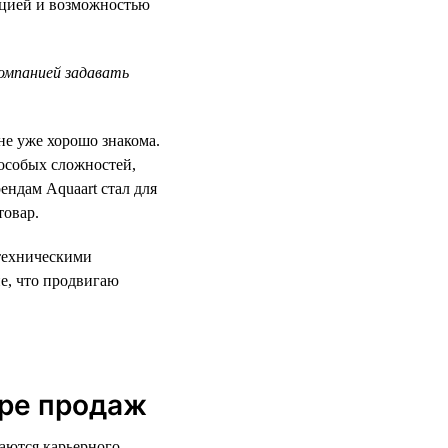
тацией и возможностью
компанией задавать
не уже хорошо знакома.
 особых сложностей,
ендам Aquaart стал для
товар.
нтехническими
е, что продвигаю
ере продаж
аются карьерного