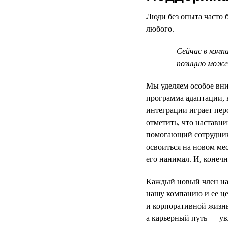
Люди без опыта часто б
любого.
Сейчас в комп
позицию может
Мы уделяем особое вни
программа адаптации, 
интеграции играет пер
отметить, что наставни
помогающий сотруднику
освоиться на новом ме
его нанимал. И, конеч
Каждый новый член на
нашу компанию и ее це
и корпоративной жизн
а карьерный путь — у