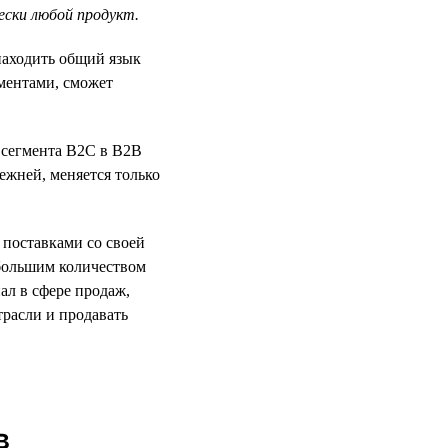
ески любой продукт.
находить общий язык
ментами, сможет
з сегмента B2C в B2B
ежней, меняется только
 поставками со своей
 большим количеством
ал в сфере продаж,
расли и продавать
в