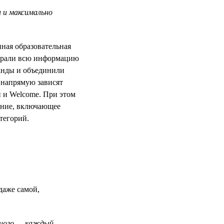
 и максимально
нная образовательная
собрали всю информацию
анды и объединили
 напрямую зависят
 и Welcome. При этом
жение, включающее
тегорий.
даже самой,
ьного — каждый