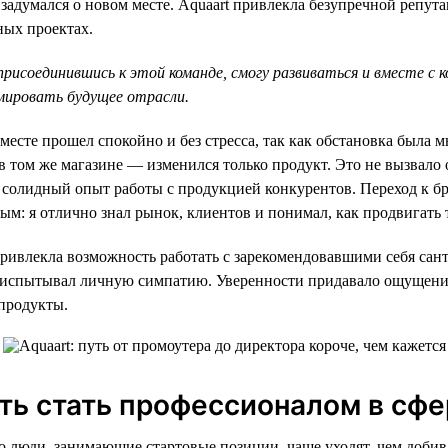
я задумался о новом месте. Aquaart привлекла безупречной репу
ных проектах.
 присоединившись к этой команде, смогу развиваться и вместе с 
мировать будущее отрасли.
месте прошел спокойно и без стресса, так как обстановка была м
в том же магазине — изменился только продукт. Это не вызвало
л солидный опыт работы с продукцией конкурентов. Переход к бр
ым: я отлично знал рынок, клиентов и понимал, как продвигать 
привлекла возможность работать с зарекомендовавшими себя са
я испытывал личную симпатию. Уверенности придавало ощущени
продукты.
ь стать профессионалом в сф
о люди, занимающие стартовые позиции, чаще уходят, чем добив