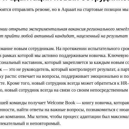
оятся отправлять резюме, но в Aquaart на стартовые позиции мы
ании открыта экспериментальная вакансия регионального мене
 прийти любой активный кандидат, нацеленный на результат 
мание новым сотрудникам. На протяжении испытательного срока
в рамках которой мы активно поддерживаем новичка. Ключевую
сональный наставник, который закрепляется за каждым новым с
к — это не руководитель, который контролирует результат, а парт
 расти: отвечает на вопросы, поддерживает эмоционально и по
сте. Кроме того, новый сотрудник всегда может обратиться к HR
но, новый сотрудник всегда на связи со своим непосредственным
шей команды получает Welcome Book — книгу новичка, которая 
нности, найти ответы на важные вопросы, познакомиться с нюа
ью компании. Мы хотим, чтобы процесс адаптации был максима
влекательный и неповторимый.