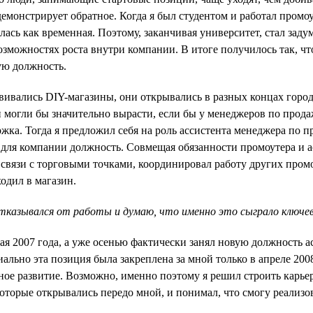
демонстрирует обратное. Когда я был студентом и работал промо
ась как временная. Поэтому, заканчивая университет, стал заду
возможностях роста внутри компании. В итоге получилось так, чт
ую должность.
звивались DIY-магазины, они открывались в разных концах город
 могли бы значительно вырасти, если бы у менеджеров по прод
жка. Тогда я предложил себя на роль ассистента менеджера по 
 для компании должность. Совмещая обязанности промоутера и а
 связи с торговыми точками, координировал работу других пром
одил в магазин.
отказывался от работы и думаю, что именно это сыграло ключеву
мая 2007 года, а уже осенью фактически занял новую должность 
ально эта позиция была закреплена за мной только в апреле 200
ное развитие. Возможно, именно поэтому я решил строить карье
оторые открывались передо мной, и понимал, что смогу реализова