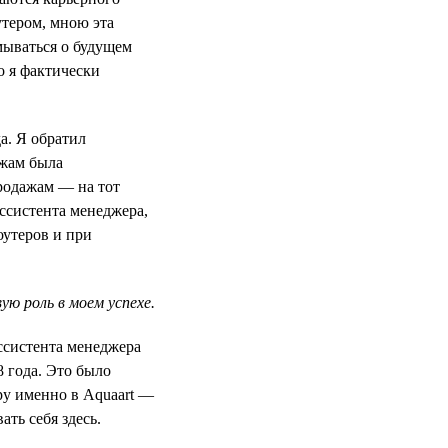
утером, мною эта
мываться о будущем
о я фактически
а. Я обратил
ажам была
продажам — на тот
ссистента менеджера,
оутеров и при
ю роль в моем успехе.
ассистента менеджера
8 года. Это было
ру именно в Aquaart —
ть себя здесь.