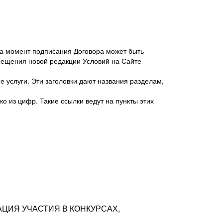
 на момент подписания Договора может быть
мещения новой редакции Условий на Сайте
 услуги. Эти заголовки дают названия разделам,
о из цифр. Такие ссылки ведут на пункты этих
антер», ИНН 7718620740, адрес: 125047,
одская территория Муниципальный округ
я улица, дом 48, помещ. 25
ых резюме с предложениями Соискателей
АЦИЯ УЧАСТИЯ В КОНКУРСАХ,
тра контактной информации Соискателя
тор сайтов: hh.ru, talantix.ru и других
 из Типов регистраций.
луг