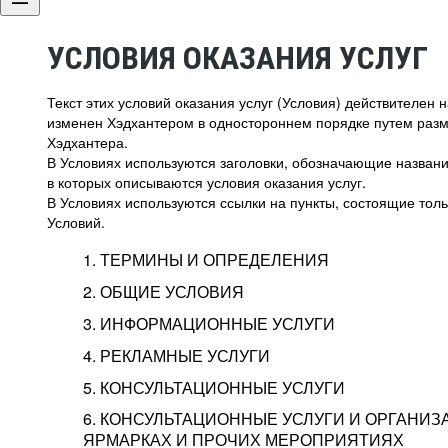
УСЛОВИЯ ОКАЗАНИЯ УСЛУГ
Текст этих условий оказания услуг (Условия) действителен
изменен Хэдхантером в одностороннем порядке путем раз
Хэдхантера.
В Условиях используются заголовки, обозначающие название
в которых описываются условия оказания услуг.
В Условиях используются ссылки на пункты, состоящие тольк
Условий.
1. ТЕРМИНЫ И ОПРЕДЕЛЕНИЯ
2. ОБЩИЕ УСЛОВИЯ
3. ИНФОРМАЦИОННЫЕ УСЛУГИ
1.1. Хэдхантер, или
Хэдхантер, ООО «Хэдх
4. РЕКЛАМНЫЕ УСЛУГИ
HeadHunter, или
г. Москва, внутригор
2.1. Типы и статусы регистрации
5. КОНСУЛЬТАЦИОННЫЕ УСЛУГИ
Исполнитель
Тверской,
2-я
Брестска
Типы регистрации
3.1. Предоставление доступа к базе данн
2.2. Активация услуг
6. КОНСУЛЬТАЦИОННЫЕ УСЛУГИ И ОРГАНИЗ
о трудоустройстве с возможностью просмо
Описание и активация
ЯРМАРКАХ И ПРОЧИХ МЕРОПРИЯТИЯХ
Хэдхантер — администра
2.1.1. Заказчику может быть присвоен один
4.0. Общие условия оказания рекламных ус