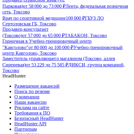
Парковая)
от
58 000
до
73 000
₽
Лента, федеральная розничная
сеть, Токсово
Врач по спортивной медицине
100 000
₽
ГБУЗ ЛО
Сертоловская ГБ, Токсово
Продавец-консультант
(Токсово)
от
57 000
до
65 000
₽
ТАБАКОН, Токсово
Горничная в Учебно-тренировочный центр
"Кавголово"
от
80 000
до
100 000
₽
Учебно-тренировочный
центр Кавголово, Токсово
Заместитель управляющего магазином (Токсово, аллея
Сиреневая)
от
53 229
до
75 585
₽
ДИКСИ, группа компаний,
Токсово
HeadHunter
Размещение вакансий
Поиск по резюме
О компании
Наши вакансии
Реклама на сайте
Требования к ПО
Безопасный HeadHunter
HeadHunter API
Партнерам