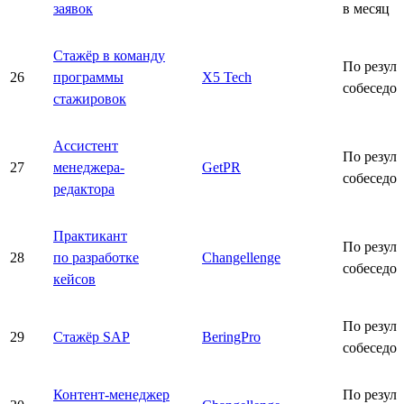
заявок
в месяц
Стажёр в команду
По резуль
26
программы
X5 Tech
собеседо
стажировок
Ассистент
По резуль
27
менеджера-
GetPR
собеседо
редактора
Практикант
По резуль
28
по разработке
Changellenge
собеседо
кейсов
По резуль
29
Стажёр SAP
BeringPro
собеседо
Контент-менеджер
По резуль