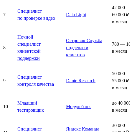
42 000 —
Специалист
7
Data Light
60 000 ₽
по проверке видео
в месяц
Ночной
Островок.Служба
специалист
780 — 10
8
поддержки
клиентской
в месяц
клиентов
поддержки
50 000 —
Специалист
9
Dante Research
55 000 ₽
контроля качества
в месяц
Младший
до 40 000
10
Модульбанк
тестировщик
в месяц
30 000 —
Специалист
Яндекс Команда