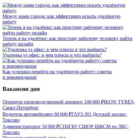
Между нами города: как эффективно искать удалённую
работу
Теперь я на удалёнке: как простому рабочему человеку найти
работу онлайн
Удаленка vs офис: в чем плюсы и что выбрать?
Как успешно перейти на удалённую работу: советы
и рекомендации
Вакансии дня
Оператор производственной линии
от
100 000
₽
IKON TYRES,
Санкт-Петербург
Водитель автомобиля
от
60 000
₽
ГАУЗ ЛО Детский хоспис,
Токсово
Администратор
от
50 000
₽
СПбГБУ СШОР ШВСМ по ЗВС,
Токсово
Продавец сервисной зоны (ул.