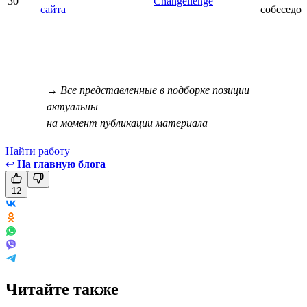
30
Changellenge
сайта
собеседо
→ Все представленные в подборке позиции
актуальны
на момент публикации материала
Найти работу
↩
На главную блога
12
Читайте также