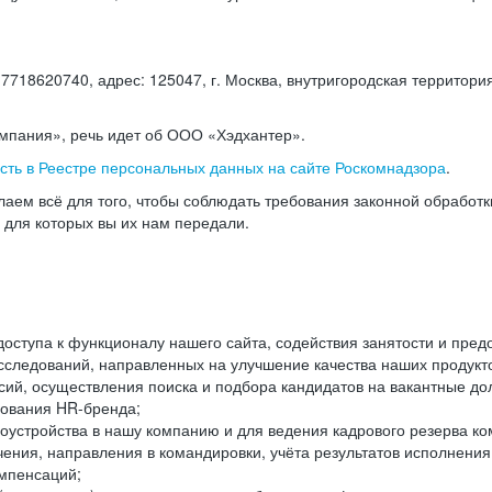
18620740, адрес: 125047, г. Москва, внутригородская территория
омпания», речь идет об ООО «Хэдхантер».
есть в Реестре персональных данных на сайте Роскомнадзора
.
аем всё для того, чтобы соблюдать требования законной обработ
, для которых вы их нам передали.
ступа к функционалу нашего сайта, содействия занятости и пред
следований, направленных на улучшение качества наших продуктов
ий, осуществления поиска и подбора кандидатов на вакантные дол
ования HR-бренда;
оустройства в нашу компанию и для ведения кадрового резерва ко
чения, направления в командировки, учёта результатов исполнени
омпенсаций;