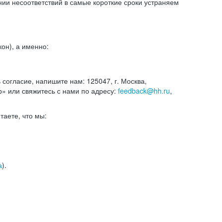
и несоответствий в самые короткие сроки устраняем
он), а именно:
ь согласие, напишите нам: 125047, г. Москва,
р» или свяжитесь с нами по адресу:
feedback@hh.ru
,
итаете, что мы:
а
).