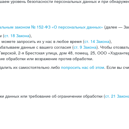
аем уровень безопасности персональных данных и при обнаружени
альным законом №
152-ФЗ
«О персональных данных»
(далее — Зак
м (
ст. 18 Закона
),
можете запросить их у нас в любое время (
ст. 14 Закона
),
абатываем данные с вашего согласия (
ст. 9 Закона
). Чтобы отозват
верской, 2-я Брестская улица, дом 48, помещ. 25, ООО «Хэдханте
ние обработки или возражение против обработки.
далить их самостоятельно либо
попросить нас об этом
. Если вы сч
ки данных или требование об ограничении обработки (
ст. 21 Закон