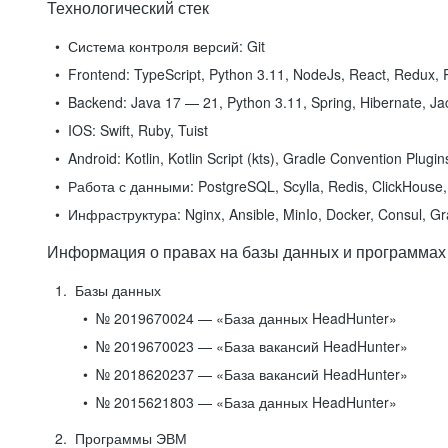
Технологический стек
Система контроля версий:
Git
Frontend:
TypeScript, Python 3.11, NodeJs, React, Redux, R
Backend:
Java 17 — 21, Python 3.11, Spring, Hibernate, Jac
IOS:
Swift, Ruby, Tuist
Android:
Kotlin, Kotlin Script (kts), Gradle Convention Plugi
Работа с данными:
PostgreSQL, Scylla, Redis, ClickHouse, 
Инфраструктура:
Nginx, Ansible, MinIo, Docker, Consul, G
Информация о правах на базы данных и программах
Базы данных
№ 2019670024 — «База данных HeadHunter»
№ 2019670023 — «База вакансий HeadHunter»
№ 2018620237 — «База вакансий HeadHunter»
№ 2015621803 — «База данных HeadHunter»
Программы ЭВМ