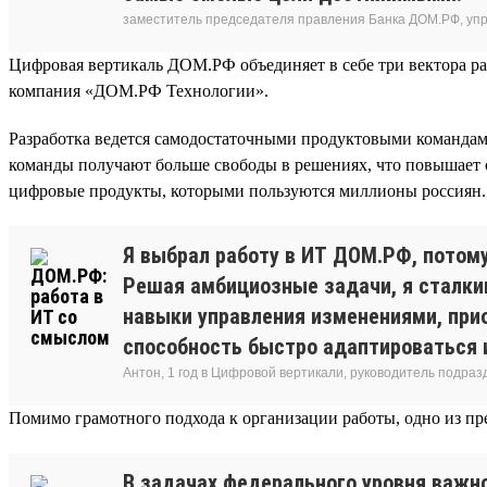
заместитель председателя правления Банка ДОМ.РФ, уп
Цифровая вертикаль ДОМ.РФ объединяет в себе три вектора ра
компания «ДОМ.РФ Технологии».
Разработка ведется самодостаточными продуктовыми команда
команды получают больше свободы в решениях, что повышает ск
цифровые продукты, которыми пользуются миллионы россиян.
Я выбрал работу в ИТ ДОМ.РФ, потому
Решая амбициозные задачи, я сталки
навыки управления изменениями, при
способность быстро адаптироваться 
Антон, 1 год в Цифровой вертикали, руководитель подра
Помимо грамотного подхода к организации работы, одно из 
В задачах федерального уровня важн