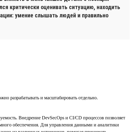
ился критически оценивать ситуацию, находить
кации: умение слышать людей и правильно
жно разрабатывать и масштабировать отдельно.
руемость. Внедрение DevSecOps и CI/CD процессов позволяет
ммного обеспечения. Для управления данными и аналитики
ацию из различных источников, помогая принимать