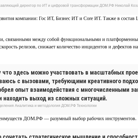
равляющий директор по ИТ и цифровой трансформации ДОМ.РФ Николай Коз
звития компании: Гос ИТ, Бизнес ИТ и Core ИТ. Также в состав
ми, связанными между собой функциональными и платформенным
орость релизов, снижает количество инцидентов и дефектов на 
 что здесь можно участвовать в масштабных прое
ваюсь с вызовами, требующими креативного подхо
обрел опыт взаимодействия с многочисленными за
и находить выход из сложных ситуаций.
зделения Аналитика и методология ДОМ.РФ Технологии
преимуществ ДОМ.РФ — разумный выбор рабочих инструментов.
о сочетать стратегическое мышление и способност