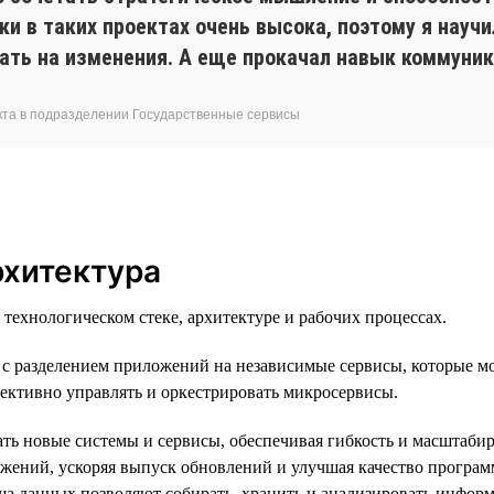
ки в таких проектах очень высока, поэтому я науч
вать на изменения. А еще прокачал навык коммуни
укта в подразделении Государственные сервисы
рхитектура
ехнологическом стеке, архитектуре и рабочих процессах.
с разделением приложений на независимые сервисы, которые мо
ективно управлять и оркестрировать микросервисы.
ать новые системы и сервисы, обеспечивая гибкость и масштаби
ожений, ускоряя выпуск обновлений и улучшая качество програ
 данных позволяют собирать, хранить и анализировать информ