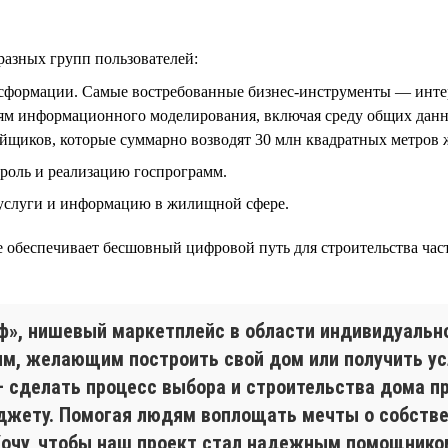
разных групп пользователей:
нсформации. Самые востребованные бизнес-инструменты — инте
ям информационного моделирования, включая среду общих данны
ойщиков, которые суммарно возводят 30 млн квадратных метров ж
троль и реализацию госпрограмм.
 услуги и информацию в жилищной сфере.
 обеспечивает бесшовный цифровой путь для строительства част
ф», нишевый маркетплейс в области индивидуальн
, желающим построить свой дом или получить усл
 сделать процесс выбора и строительства дома п
джету. Помогая людям воплощать мечты о собствен
Хочу, чтобы наш проект стал надежным помощником