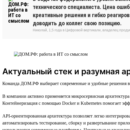
технического специалиста. Цена ошиб
креативные решения и гибко реагиро
доводить до коллег свою позицию.
Николай, 1,5 года в Цифровой вертикали, владелец прод
Актуальный стек и разумная а
Команда ДОМ.РФ выбирает современные и удобные решения в т
В компании активно применяется микросервисная архитектура 
Контейнеризация с помощью Docker и Kubernetes помогает эфф
API-ориентированная архитектура позволяет легко интегриров
автоматизировать тестирование, сборку и развертывание прил
используются современные платформы. Центральные хранилища